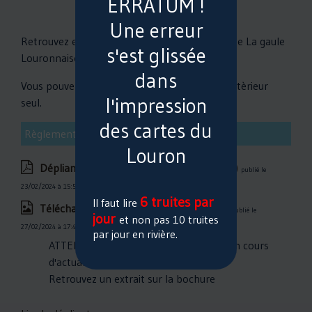
ERRATUM !
Une erreur
Retrouvez et téléchargez le dépliant officiel de La gaule
s'est glissée
Louronnaise
dans
Vous pouvez aussi télécharger le règlement intèrieur
l'impression
seul.
des cartes du
Règlement interne de La Gaule Louronnaise
Louron
Dépliant La Gaule Louronnaise
(10434Ko)
publié le
23/02/2024 à 15:59
6 truites par
Il faut lire
Télécharger Règlement interne
(866Ko)
publié le
jour
et non pas 10 truites
27/02/2024 à 17:43
par jour en rivière.
ATTENTION Le règlement interne est en cours
d'actualisation pour cette année
Retrouvez un extrait sur la bochure