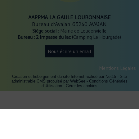
AAPPMA LA GAULE LOURONNAISE
Bureau d'Avajan 65240 AVAJAN
Siège social :
Mairie de Loudenvielle
Bureau : 2 impasse du lac (
Camping Le Hourgade)
Nous écrire un email
Mentions Légales
Création et hébergement du site Internet réalisé par Net15
-
Site
administrable CMS propulsé par WebSee
-
Conditions Générales
d'Utilisation
-
Gérer les cookies