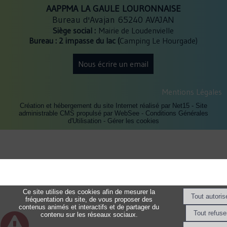
AAPPMA LA GAULE LOURONNAISE
Bureau d'Avajan 65240 AVAJAN
Siège social :
Mairie de Loudenvielle
Bureau : 2 impasse du lac (
Camping Le Hourgade)
Nous écrire un email
Mentions Légales
Création et hébergement du site Internet réalisé par Net15
-
Site
administrable CMS propulsé par WebSee
-
Conditions Générales
d'Utilisation
-
Gérer les cookies
Ce site utilise des cookies afin de mesurer la
fréquentation du site, de vous proposer des
contenus animés et interactifs et de partager du
contenu sur les réseaux sociaux.