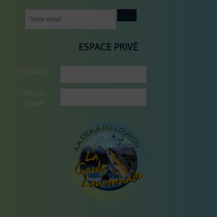
Saisissez
OK
votre
adresse
email
ESPACE PRIVÉ
(obligatoire)