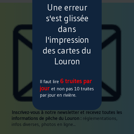
Une erreur
---
s'est glissée
dans
l'impression
des cartes du
Louron
6 truites par
Il faut lire
jour
et non pas 10 truites
par jour en rivière.
Inscrivez-vous à notre newsletter et recevez toutes les
informations de pêche du Louron :
réglementations,
infos diverses, photos en ligne...